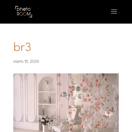
br3
märts 10, 2024