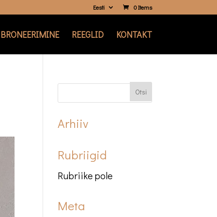
Eesti
0 Items
BRONEERIMINE
REEGLID
KONTAKT
Arhiiv
Rubriigid
Rubriike pole
Meta