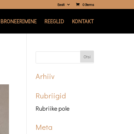
Eesti
0 Items
BRONEERIMINE
REEGLID
KONTAKT
Arhiiv
Rubriigid
Rubriike pole
Meta