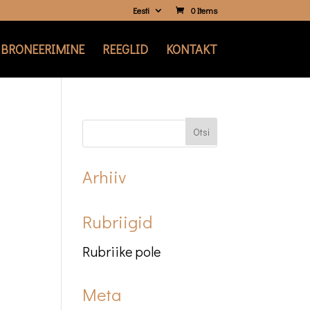
Eesti
0 Items
BRONEERIMINE
REEGLID
KONTAKT
Arhiiv
Rubriigid
Rubriike pole
Meta